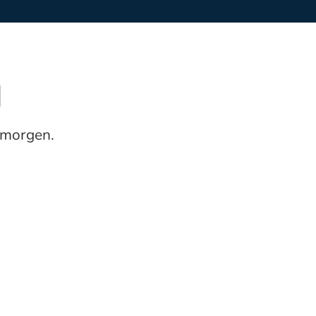
d
 morgen.