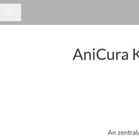
Seite teilen
KARRIEREMENÜ
AniCura K
An zentral