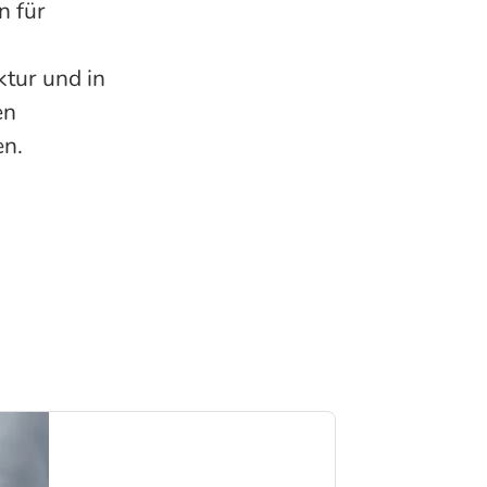
n für
ktur und in
en
en.