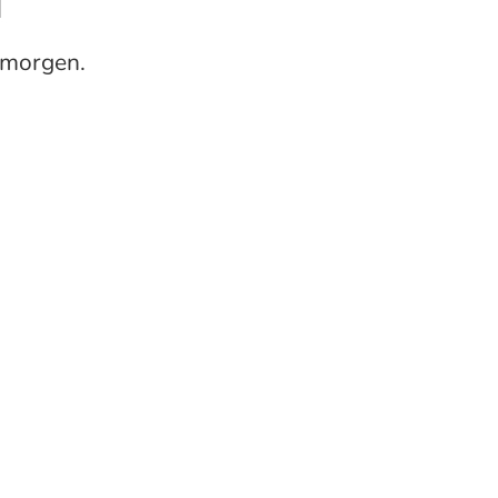
d
 morgen.