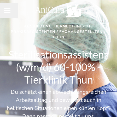
Seite teilen
KARRIEREMENÜ
AUSBILDUNG TIERMEDIZINISCHE
PRAXISASSISTENTEN / FACHANGESTELLTEN
·
THUN
Sterilisationsassistenz
(w/m/d) 60-100% -
Tierklinik Thun
Du schätzt einen abwechslungsreichen
Arbeitsalltag und bewahrst auch in
hektischen Situationen einen kühlen Kopf?
Dann passt du perfekt zu uns.